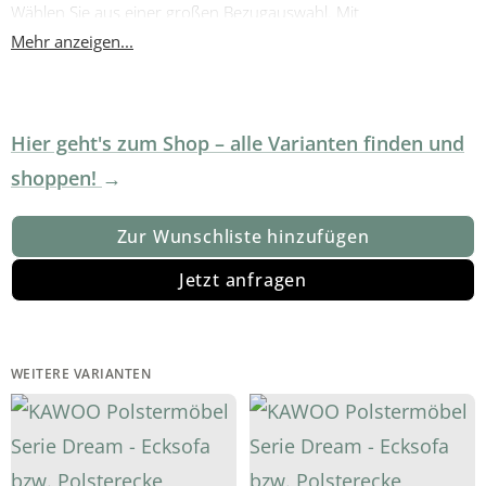
Wählen Sie aus einer großen Bezugauswahl. Mit
Produktnummer 168304-0206 ist die Couch auch in Grau
Mehr anzeigen...
lieferbar.
Hier geht's zum Shop – alle Varianten finden und
shoppen!
Zur Wunschliste hinzufügen
Jetzt anfragen
WEITERE VARIANTEN