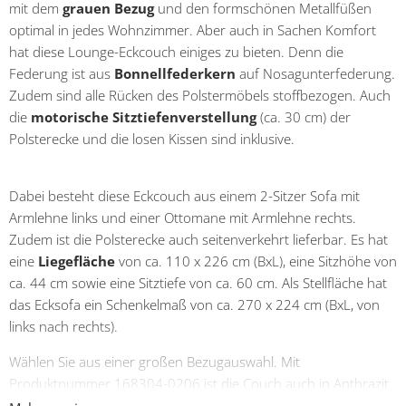
mit dem
grauen Bezug
und den formschönen Metallfüßen
optimal in jedes Wohnzimmer. Aber auch in Sachen Komfort
hat diese Lounge-Eckcouch einiges zu bieten. Denn die
Federung ist aus
Bonnellfederkern
auf Nosagunterfederung.
Zudem sind alle Rücken des Polstermöbels stoffbezogen. Auch
die
motorische Sitztiefenverstellung
(ca. 30 cm) der
Polsterecke und die losen Kissen sind inklusive.
Dabei besteht diese Eckcouch aus einem 2-Sitzer Sofa mit
Armlehne links und einer Ottomane mit Armlehne rechts.
Zudem ist die Polsterecke auch seitenverkehrt lieferbar. Es hat
eine
Liegefläche
von ca. 110 x 226 cm (BxL), eine Sitzhöhe von
ca. 44 cm sowie eine Sitztiefe von ca. 60 cm. Als Stellfläche hat
das Ecksofa ein Schenkelmaß von ca. 270 x 224 cm (BxL, von
links nach rechts).
Wählen Sie aus einer großen Bezugauswahl. Mit
Produktnummer 168304-0206 ist die Couch auch in Anthrazit
lieferbar.