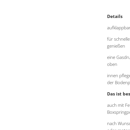
Details
aufklappba
für schnell
genießen
eine Gasdru
oben
innen pfleg
der Bodenp
Das ist be
auch mit Fe
Boxspringpo
nach Wunsc