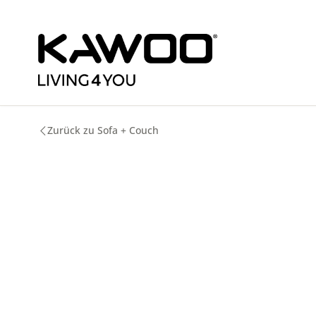
m Hauptinhalt springen
Zur Suche springen
Zur Hauptnavigation springen
Zurück zu Sofa + Couch