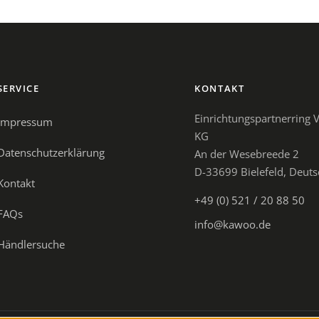
SERVICE
KONTAKT
Einrichtungspartnerring
Impressum
KG
Datenschutzerklärung
An der Wesebreede 2
D-33699 Bielefeld, Deut
Kontakt
+49 (0) 521 / 20 88 50
FAQs
info@kawoo.de
Händlersuche