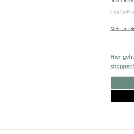
oder motor
viele Stoff
klimaschon
Mehr anzeig
Hier geht
shoppen