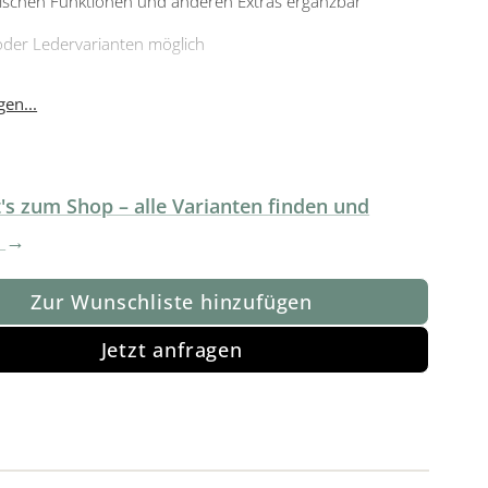
ischen Funktionen und anderen Extras ergänzbar
- oder Ledervarianten möglich
end in Europa produziert
en...
's zum Shop – alle Varianten finden und
!
Zur Wunschliste hinzufügen
Jetzt anfragen