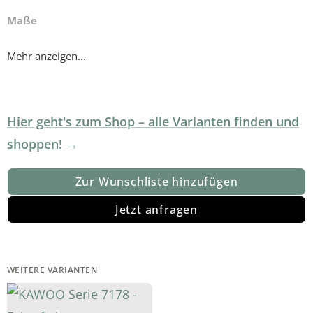
Maße
Stellfläche / Schenkelmaß ca. 300 x 203 cm (B/LxT, von links
Mehr anzeigen...
nach rechts)
Sitzhöhe ca. 46 cm
Highlights der Serie
Hier geht's zum Shop – alle Varianten finden und
shoppen!
individuell nach Wunsch, mit und ohne Funktionen und in drei
Sitzhärten, zusammenstellbar
Zur Wunschliste hinzufügen
viele Fußvarianten in Metall und Holz
Jetzt anfragen
große Stoff- und Lederauswahl
WEITERE VARIANTEN