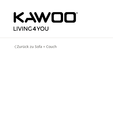
m Hauptinhalt springen
Zur Suche springen
Zur Hauptnavigation springen
Zurück zu Sofa + Couch