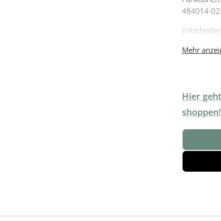
484014-022
Entscheiden
Armlehnenv
Mehr anzeig
Hier geht
shoppen