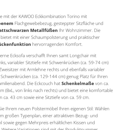
ie mit der KAWOO Eckkombination Torino mit
rbenem
Flachgewebebezug, gesteppter Sitzfläche und
ttschwarzen Metallfüßen
Ihr Wohnzimmer. Die
 bietet mit einer Schaumpolsterung und praktischer
ückenfunktion
hervorragenden Komfort.
rne Ecksofa verschafft Ihnen samt Longchair mit
nks, variabler Sitztiefe mit Schwenkrücken (ca. 59-74 cm)
weisitzer mit Armlehne rechts und ebenfalls variabler
it Schwenkrücken (ca. 129-144 cm) genug Platz für Ihren
amilienabend. Die Eckcouch hat
Schenkelmaße
von ca.
m (BxL, von links nach rechts) und bietet eine komfortable
n ca. 43 cm sowie eine Sitztiefe von ca. 59 cm.
ie Ihrem neuen Polstermöbel Ihren eigenen Stil: Wählen
em großen Typenplan, einer attraktiven Bezug- und
 sowie gegen Mehrpreis erhältlichen Kissen und
. Weitere Variationen sind mit der Produktnummer