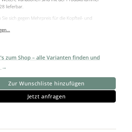
8 lieferbar.
 Sie sich gegen Mehrpreis für die Kopfteil- und
erstellung für noch mehr Entspannung.
en...
's zum Shop – alle Varianten finden und
!
Zur Wunschliste hinzufügen
Jetzt anfragen