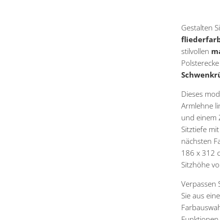
Gestalten S
fliederfa
stilvollen
ma
Polsterecke
Schwenkr
Dieses mode
Armlehne li
und einem Z
Sitztiefe m
nächsten F
186 x 312 c
Sitzhöhe vo
Verpassen S
Sie aus ein
Farbauswahl
Funktionen