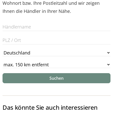
Das ist besonders:
Wohnort bzw. Ihre Postleitzahl und wir zeigen
Ihnen die Händler in Ihrer Nähe.
in fünf Breiten, drei Längen und zwei Härtegraden erhältlich,
auch Überlängen sind möglich
klimaschonend in Deutschland hergestellt
Suchen
Das könnte Sie auch interessieren