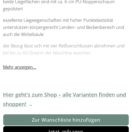
beide Liegeflächen sind mit ca. 6 cm PU-Noppenschaum
gepolstert
exzellente Liegeeigenschaften mit hoher Punktelastizität
unterstützen körpergerecht Lenden- und Beckenbereich und
auch die Wirbelsäule
der Bezug lässt sich mit vier Reißverschlüssen abnehmen und
bei bis zu 60 Grad in der Maschine waschen
zwei Griffe auf jeder Seite machen das Wenden zum Kinderspiel
Mehr anzeigen...
alle Materialien sind atmungsaktiv und schadstoffgeprüft
eingepackt in eine platzsparende und leicht zu
Hier geht's zum Shop – alle Varianten finden und
transportierende Vakuum-Rollenverpackung - nach 48 Stunden
hat sich die Matratze komplett entfaltet
shoppen!
Gesamthöhe ca. 26 cm
Zur Wunschliste hinzufügen
Lattenrostrahmen
mit anthrazitfarbenen Außenholmen und
Leisten
Jetzt anfragen