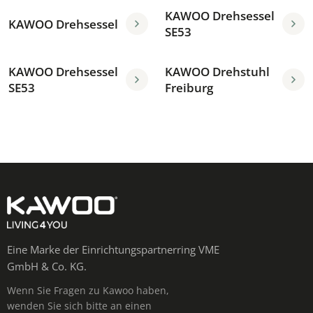
KAWOO Drehsessel
KAWOO Drehsessel
SE53
KAWOO Drehsessel
KAWOO Drehstuhl
SE53
Freiburg
Eine Marke der Einrichtungspartnerring VME
GmbH & Co. KG.
Wenn Sie Fragen zu Kawoo haben,
wenden Sie sich bitte an einen