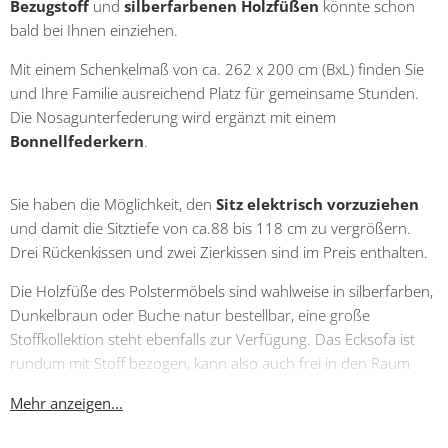
Bezugstoff
und
silberfarbenen Holzfüßen
könnte schon
bald bei Ihnen einziehen.
Mit einem Schenkelmaß von ca. 262 x 200 cm (BxL) finden Sie
und Ihre Familie ausreichend Platz für gemeinsame Stunden.
Die Nosagunterfederung wird ergänzt mit einem
Bonnellfederkern
.
Sie haben die Möglichkeit, den
Sitz elektrisch vorzuziehen
und damit die Sitztiefe von ca.88 bis 118 cm zu vergrößern.
Drei Rückenkissen und zwei Zierkissen sind im Preis enthalten.
Die Holzfüße des Polstermöbels sind wahlweise in silberfarben,
Dunkelbraun oder Buche natur bestellbar, eine große
Stoffkollektion steht ebenfalls zur Verfügung. Das Ecksofa ist
rundum mit Stoff bezogen, kann also auch frei in den Raum
gestellt werden.
Mehr anzeigen...